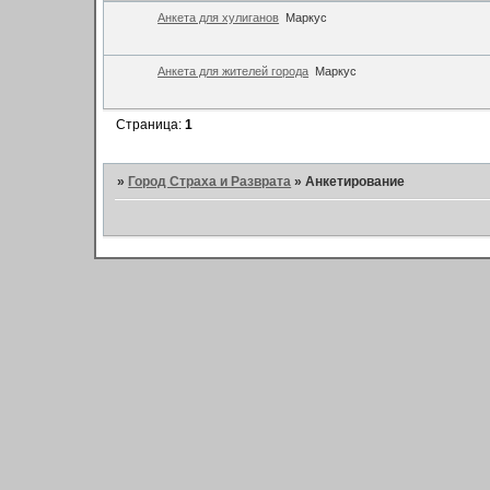
Анкета для хулиганов
Маркус
Анкета для жителей города
Маркус
Страница:
1
»
Город Страха и Разврата
»
Анкетирование