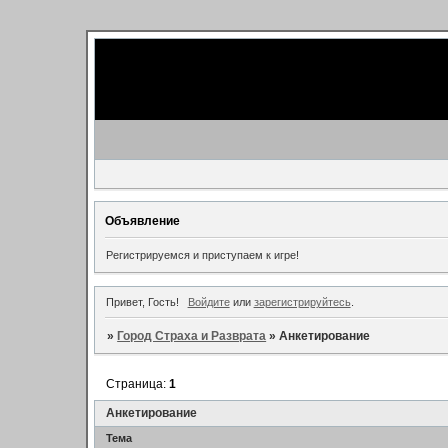
Объявление
Регистрируемся и приступаем к игре!
Привет, Гость!
Войдите
или
зарегистрируйтесь
.
»
Город Страха и Разврата
»
Анкетирование
Страница:
1
Анкетирование
Тема